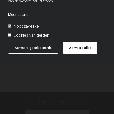
van de website zal verstoren.
Meer details
Noodzakelijke
Cookies van derden
Aanvaard geselecteerde
Aanvaard alles
© 2026 Soulful Conception · Jorinde van Toor
Herken jij dit? Plan je Surrender Call.