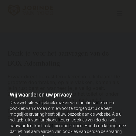
Navigatie overslaan
Dank je voor het aanvragen van de
BOX Ademhaling.
Ervaar direct de rust terugkeren in je lichaam! De
grootste doorbraken, op alle vlakken, komen als
je in rust bent en wanneer je je veilig voelt.
Zo komen de beste ideeën op het toilet of onder
Wij waarderen uw privacy
de douche ;-). Rust is pure creatiekracht!
Deze website wil gebruik maken van functionaliteiten en
cookies van derden om ervoor te zorgen dat u de best
Bekijk en beluister de onderstaande video en voel
mogelijke ervaring heeft bij uw bezoek aan de website. Als u
de rust in je lichaam terugkeren!
het gebruik van functionaliteit en cookies van derden wilt
aanvaarden, kunt u dat hieronder doen. Houd er rekening mee
dat het niet aanvaarden van cookies van derden de ervaring