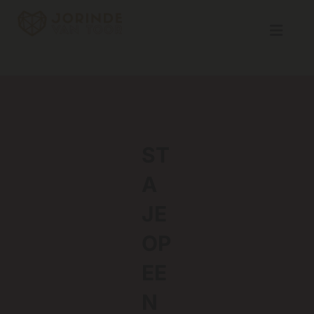
Navigatie overslaan
ST
A
JE
OP
EE
N